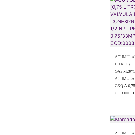
ACUMULADO
LITROS) 30
GAS M28*1
ACUMULAD
GXQ-A-0,7
COD:00031
ACUMULADO