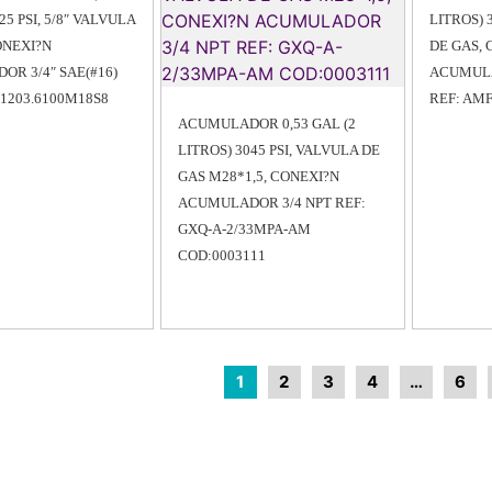
25 PSI, 5/8″ VALVULA
LITROS) 
ONEXI?N
DE GAS,
R 3/4″ SAE(#16)
ACUMULA
1203.6100M18S8
REF: AM
ACUMULADOR 0,53 GAL (2
LITROS) 3045 PSI, VALVULA DE
GAS M28*1,5, CONEXI?N
ACUMULADOR 3/4 NPT REF:
GXQ-A-2/33MPA-AM
COD:0003111
1
2
3
4
…
6