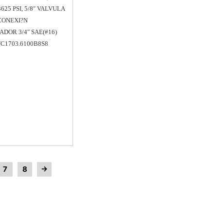
3625 PSI, 5/8″ VALVULA
 CONEXI?N
DOR 3/4″ SAE(#16)
FC1703.6100B8S8
→
7
8