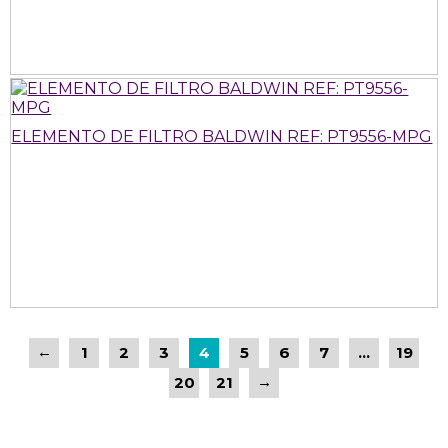
ELEMENTO DE FILTRO BALDWIN REF: PT9556-MPG
←
1
2
3
4
5
6
7
…
19
→
20
21