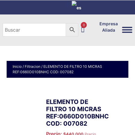
Empresa
0
Aliada
Inicio
/
Filtracion
/ ELEMENTO DE FILTRO 10 MICRAS
REF:0660D010BNHC COD: 007082
ELEMENTO DE
FILTRO 10 MICRAS
REF:0660D010BNHC
COD: 007082
Precio:
$
440,000
Precio