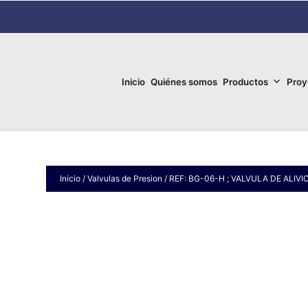
Inicio
Quiénes somos
Productos
Proy
Inicio
/
Valvulas de Presion
/ REF: BG-06-H ; VALVULA DE ALIV