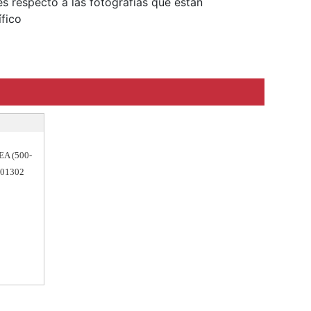
s respecto a las fotografías que están
fico
EA (500-
001302