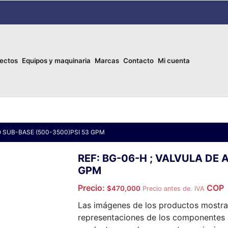
ectos
Equipos y maquinaria
Marcas
Contacto
Mi cuenta
IO SUB-BASE (500-3500)PSI 53 GPM
REF: BG-06-H ; VALVULA DE 
GPM
Precio:
COP
$
470,000
Precio antes de. IVA
Las imágenes de los productos mostrad
representaciones de los componentes p