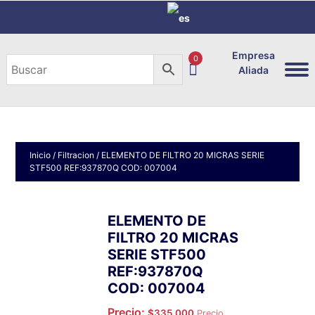
Empresa
0
Aliada
Inicio
/
Filtracion
/ ELEMENTO DE FILTRO 20 MICRAS SERIE
STF500 REF:937870Q COD: 007004
ELEMENTO DE
FILTRO 20 MICRAS
SERIE STF500
REF:937870Q
COD: 007004
Precio:
$
335,000
Precio